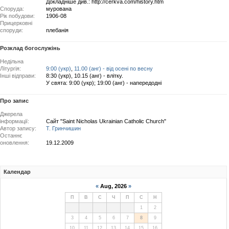
Докладніше див.: http://cerkva.com/history.htm
Споруда:
мурована
Рік побудови:
1906-08
Прицерковні
споруди:
плебанія
Розклад богослужінь
Недільна
Літургія:
9:00 (укр)
,
11.00 (анг) - від осені по весну
Інші відправи:
8:30 (укр), 10.15 (анг) - влітку.
У свята: 9:00 (укр); 19:00 (анг) - напередодні
Про запис
Джерела
інформації:
Сайт "Saint Nicholas Ukrainian Catholic Church"
Автор запису:
Т. Гринчишин
Останнє
оновлення:
19.12.2009
Календар