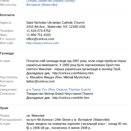
Район:
Олбані
,
графство [Albany county]
Місто/село:
Вотервліт [Watervliet]
Контакти
Адреса:
Saint Nicholas Ukrainian Catholic Church
2410 4th Ave., Watervliet, NY, 12189 USA
Телефон:
+1 518-273-6752
Факс:
+1 866-751-4103
Ел. пошта:
office@cerkva.com
Веб-сайт:
http://www.cerkva.com
Громада
Історія :
Початок свій громада веде від 1887 року, коли сюди прибули перші
українські іммігранти. У 1895 році було зорганізовано Братство
святого Миколая - перша українська організація в околиці Трой.
Докладніше див.: http://cerkva.com/history.htm
Настоятель:
о. Михайло Мищук (Rev. Mikhail Myshchuk)
Контакти:
father@cerkva.com
Інші
священики:
д-н Томас Ґуч (Rev. Deacon Thomas Gutch)
Спільноти:
Товариство Матері Божої Неустанної Помочі
Докладніше див.: http://cerkva.com/info.htm
Храм
Назва:
св. Миколая
Розташування:
на куті 4th Avenue і 24th Street у м. Вотервліт (Watervliet)
Історія :
Храм зведено на пожертви парохіян (загальний кошт - понад 40 тис.
$) у 1906-08 рр., посвячено 4 липня 1908 р.