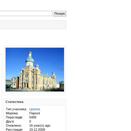
Статистика
Тип учасника:
Церква
Мережа:
Парохії
Переглядів:
5499
Друзі:
0
Оновлено:
16 year(s) ago
Реєстрація:
19.12.2009