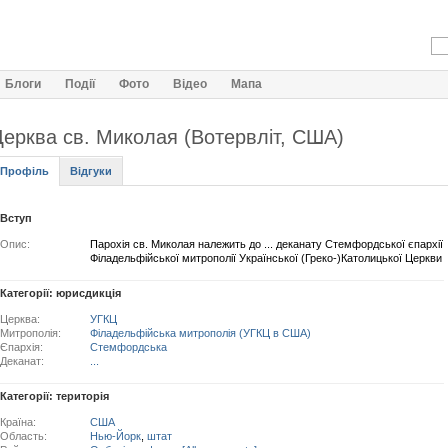
Блоги
Події
Фото
Відео
Мапа
ерква св. Миколая (Вотервліт, США)
Профіль
Відгуки
Вступ
Опис:
Парохія св. Миколая належить до ... деканату Стемфордської єпархії
Філадельфійської митрополії Української (Греко-)Католицької Церкви
Категорії: юрисдикція
Церква:
УГКЦ
Митрополія:
Філадельфійська митрополія (УГКЦ в США)
Єпархія:
Стемфордська
Деканат:
...
Категорії: територія
Країна:
США
Область:
Нью-Йорк
,
штат