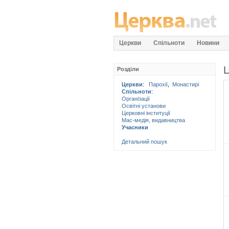
Церкви
Спільноти
Новини
Ц
Розділи
Церкви
:
Парохії
,
Монастирі
Спільноти
:
Організації
Освітні установи
Церковні інституції
Мас-медія, видавництва
Учасники
Детальний пошук