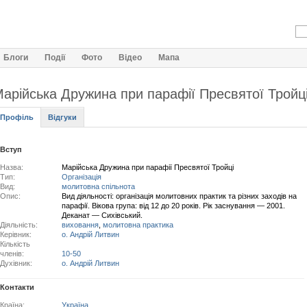
Блоги
Події
Фото
Відео
Мапа
арійська Дружина при парафії Пресвятої Тройц
Профіль
Відгуки
Вступ
Назва:
Марійська Дружина при парафії Пресвятої Тройці
Тип:
Організація
Вид:
молитовна спільнота
Опис:
Вид діяльності: організація молитовних практик та різних заходів на
парафії. Вікова група: від 12 до 20 років. Рік заснування — 2001.
Деканат — Сихівський.
Діяльність:
виховання
,
молитовна практика
Керівник:
о. Андрій Литвин
Кількість
членів:
10-50
Духівник:
о. Андрій Литвин
Контакти
Країна:
Україна