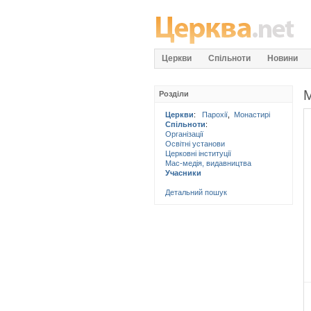
Церкви
Спільноти
Новини
М
Розділи
Церкви
:
Парохії
,
Монастирі
Спільноти
:
Організації
Освітні установи
Церковні інституції
Мас-медія, видавництва
Учасники
Детальний пошук