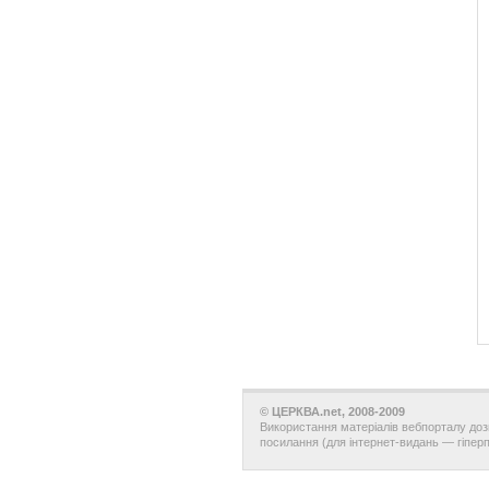
© ЦЕРКВА.net, 2008-2009
Використання матеріалів вебпорталу доз
посилання (для інтернет-видань — гіпер