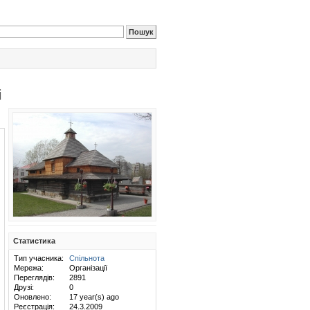
і
Статистика
Тип учасника:
Спільнота
Мережа:
Організації
Переглядів:
2891
Друзі:
0
Оновлено:
17 year(s) ago
Реєстрація:
24.3.2009