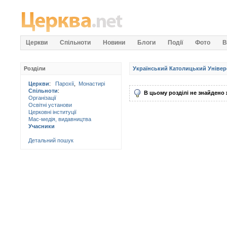
Церкви
Спільноти
Новини
Блоги
Події
Фото
В
Розділи
Український Католицький Універс
Церкви
:
Парохії
,
Монастирі
Спільноти
:
В цьому розділі не знайдено ж
Організації
Освітні установи
Церковні інституції
Мас-медія, видавництва
Учасники
Детальний пошук