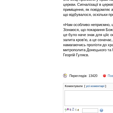
церкви. Сигналізації в церкв
приміщення, як повідомляє аг
що відбувалося, оскільки п
«Нам особливо неприємно, 
Зізнаюся, що покарання Боже
це було наче знак для ціїє о
залита кров’ю, а це означає
намагаючись пролізти до хр
митрополита Донецького та
Георгій Гуляєв.
Переглядів: 13420
Пов
Коментувати [
усі коментарі
]