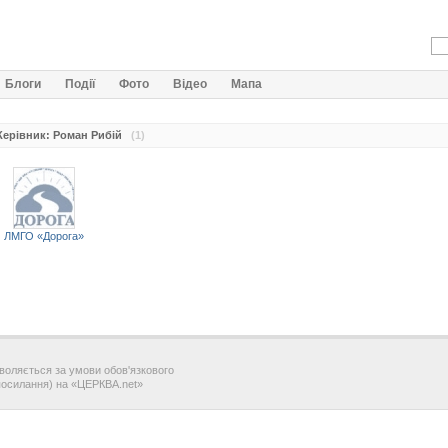
Блоги
Події
Фото
Відео
Мапа
Керівник: Роман Рибій
(1)
ЛМГО «Дорога»
воляється за умови обов'язкового
посилання) на «ЦЕРКВА.net»