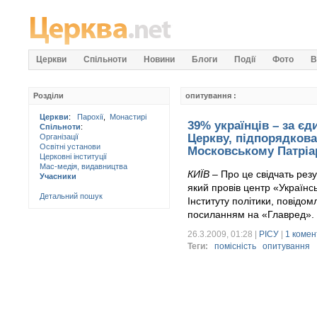
Церкви
Спільноти
Новини
Блоги
Події
Фото
В
Розділи
опитування :
Церкви
:
Парохії
,
Монастирі
39% українців – за є
Спільноти
:
Церкву, підпорядкова
Організації
Освітні установи
Московському Патріа
Церковні інституції
Мас-медія, видавництва
КИЇВ
– Про це свідчать резу
Учасники
який провів центр «Україн
Детальний пошук
Інституту політики, повідо
посиланням на «Главред».
26.3.2009, 01:28 |
РІСУ
|
1 комен
Теги:
помісність
опитування