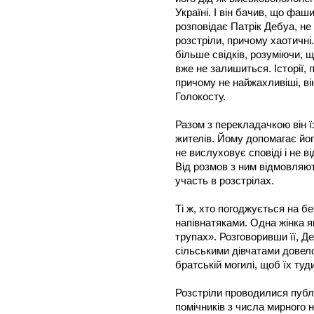
Україні. І він бачив, що фаш
розповідає Патрік Дебуа, не
розстріли, причому хаотичні.
більше свідків, розуміючи, щ
вже не залишиться. Історії, 
причому не найжахливіші, він
Голокосту.
Разом з перекладачкою він ї
жителів. Йому допомагає його
не вислуховує сповіді і не ві
Від розмов з ним відмовляют
участь в розстрілах.
Ті ж, хто погоджується на б
напівнатяками. Одна жінка я
трупах». Розговоривши її, Д
сільськими дівчатами довел
братській могилі, щоб їх туд
Розстріли проводилися публ
помічників з числа мирного 