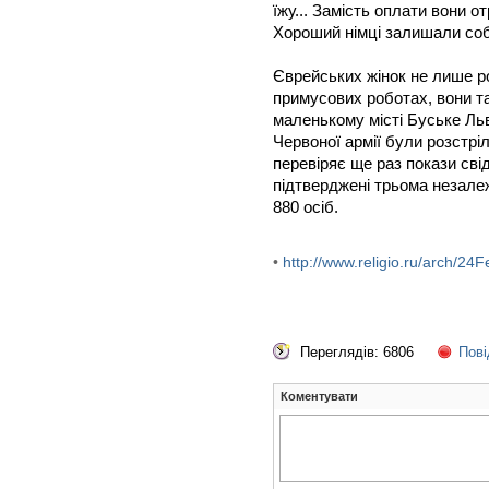
їжу... Замість оплати вони о
Хороший німці залишали соб
Єврейських жінок не лише р
примусових роботах, вони т
маленькому місті Буське Ль
Червоної армії були розстріля
перевіряє ще раз покази свідк
підтверджені трьома незале
880 осіб.
•
http://www.religio.ru/arch/2
Переглядів: 6806
Пові
Коментувати