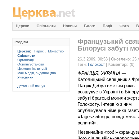
Церкви
Спільноти
Новини
Блоги
Події
Фото
В
Французький свяще
Розділи
Білорусі забуті м
Церкви
:
Парохії
,
Монастирі
Спільноти
:
26.3.2009, 00:53 | Оновлено: 25.
Організації
Теги:
Голокост
| Коментарі: (0)
Освітні установи
Церковні інституції
ФРАНЦІЯ, УКРАЇНА
—
Мас-медія, видавництва
Учасники
Католицький священик з Фра
Патрік Дебуа вже сім років
Детальний пошук
розшукує в Україні і в Білору
забуті братські могили жерт
Голокосту. Інтерв’ю з ним
опублікувала німецька газет
«Tageszeitung», повідомляє
религий».
Незвичайне «хобі» француз
його дід як військовополоне